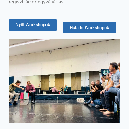
regisztráció/jegyvásárlás.
Nyílt Workshopok
Haladó Workshopok